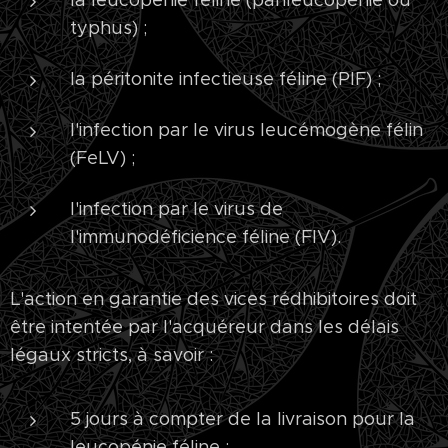
la leucopénie féline (panleucopénie ou
typhus) ;
la péritonite infectieuse féline (PIF) ;
l'infection par le virus leucémogène félin
(FeLV) ;
l'infection par le virus de
l'immunodéficience féline (FIV).
L'action en garantie des vices rédhibitoires doit
être intentée par l'acquéreur dans les délais
légaux stricts, à savoir :
5 jours à compter de la livraison pour la
leucopénie féline ;