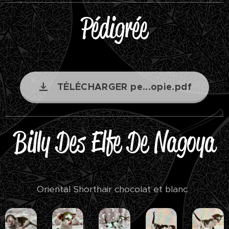
Pédigrée
TÉLÉCHARGER pe...opie.pdf
Billy Des Elfe De Nagoya
Oriental Shorthair chocolat et blanc